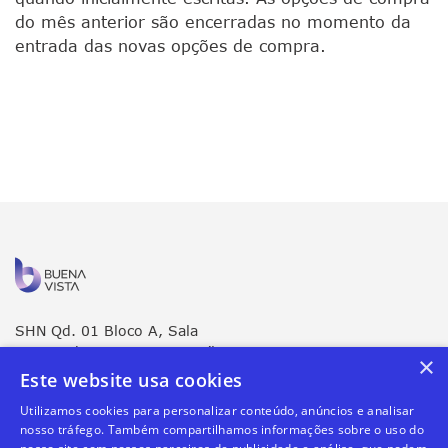
do mês anterior são encerradas no momento da
entrada das novas opções de compra.
SHN Qd. 01 Bloco A, Sala
1512, Ed. Le Quartier, Brasília
×
– DF, CEP: 70701-010
Este website usa cookies
Utilizamos cookies para personalizar conteúdo, anúncios e analisar
contato@buenavista.capital
nosso tráfego. Também compartilhamos informações sobre o uso do