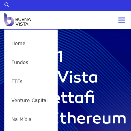
Home
ETHY11
Fundos
Buena Vista
ETFs
DEX Vettafi
Venture Capital
Neos Ethereum
Na Mídia