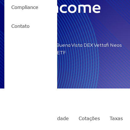
High Income
Compliance
ETF
Contato
Home
/
ETHY11 – Buena Vista DEX Vettafi Neos
Ethereum High Income ETF
ETHY11
Rentabilidade
Cotações
Taxas