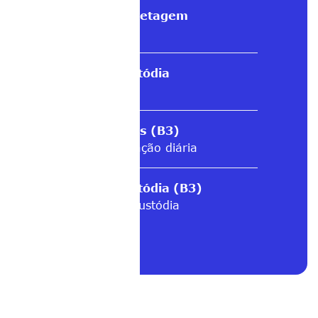
Taxa de corretagem
Corretora
Taxa de Custódia
Corretora
Emolumentos (B3)
% movimentação diária
Taxa de Custódia (B3)
% Valor em custódia