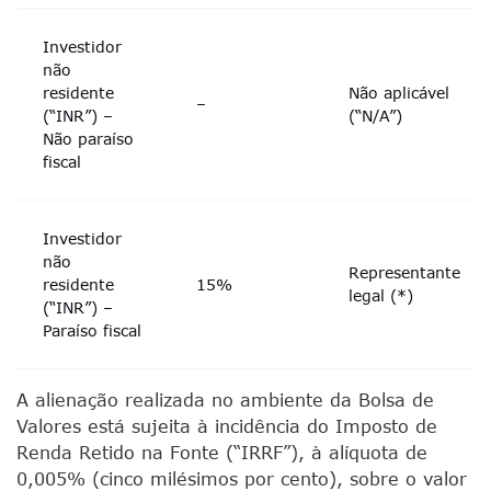
Investidor
não
residente
Não aplicável
–
(“INR”) –
(“N/A”)
Não paraíso
fiscal
Investidor
não
Representante
residente
15%
legal (*)
(“INR”) –
Paraíso fiscal
A alienação realizada no ambiente da Bolsa de
Valores está sujeita à incidência do Imposto de
Renda Retido na Fonte (“IRRF”), à alíquota de
0,005% (cinco milésimos por cento), sobre o valor