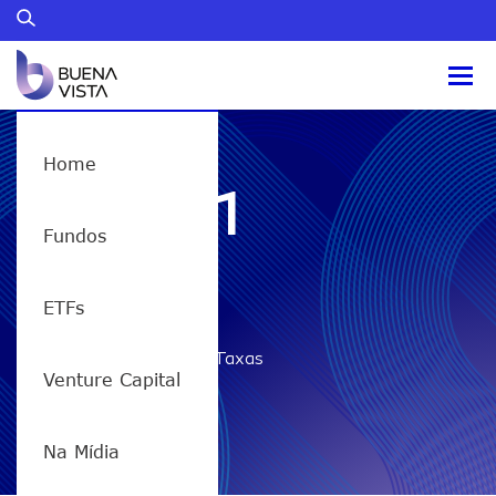
Home
ETHY11
Fundos
Taxas
ETFs
Home
/
ETHY11 – Taxas
Venture Capital
Na Mídia