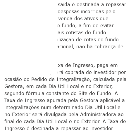
A taxa de ingresso ou saída é destinada a repassar
ao investidor custos e despesas incorridas pelo
fundo na aquisição ou venda dos ativos que
compõem a carteira do fundo, a fim de evitar
prejuízos para os demais cotistas do fundo
decorrentes da integralização de cotas do fundo
em moeda corrente nacional, não há cobrança de
taxa de performance.
Taxa de ingresso:
Taxa de Ingresso, paga em
benefício da Classe, será cobrada do investidor por
ocasião do Pedido de Integralização, calculada pela
Gestora, em cada Dia Útil Local e no Exterior,
segundo fórmula constante do Site do Fundo. A
Taxa de Ingresso apurada pela Gestora aplicável a
integralizações num determinado Dia Útil Local e
no Exterior será divulgada pela Administradora ao
final de cada Dia Útil Local e no Exterior. A Taxa de
Ingresso é destinada a repassar ao investidor