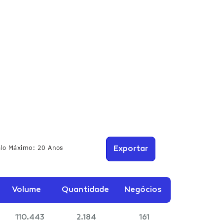
alo Máximo: 20 Anos
Exportar
Volume
Quantidade
Negócios
110.443
2.184
161