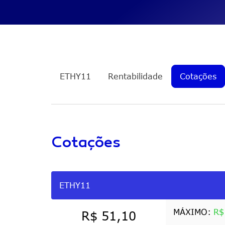
GDIV11
Internacional + Proventos 
ETHY11
Ethereum + Proventos Mens
Infra de Energia Americana 
PIPE11
Mensais
ETHY11
Rentabilidade
Cotações
Cotações
ETHY11
MÁXIMO:
R$
R$ 51,10