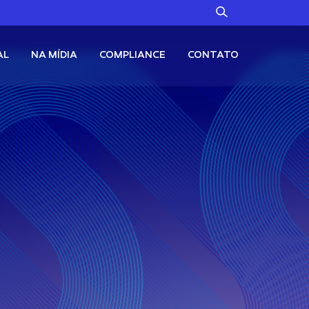
AL
NA MÍDIA
COMPLIANCE
CONTATO
Alternativos
Fale Conosco
Canal no WhatsApp
TC11
Ouro + Bitcoin
Canal de Denúncias
Renda Fixa
X11
Renda Fixa em Dólares