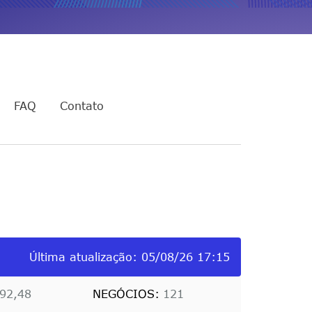
FAQ
Contato
Última atualização:
05/08/26 17:15
92,48
NEGÓCIOS:
121