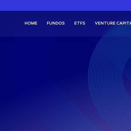
HOME
FUNDOS
ETFS
VENTURE CAPIT
Boosted Proventos Mensais
FIF Ações
Buena Vista Pascal
FI Multimercado
Buena Vista Kenobi
s
XBCI11
Bitcoin Boosted + Proventos Mensais
GB
s
XSPI11
S&P500 Boosted + Proventos Mensais
Renda Variável
FIX
roventos
QQQQ11
Nasdaq Momentum
RICO11
Carteira dos Bilionários
ano +
Multimercado