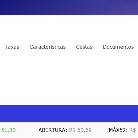
TOPY11
Multimercado Long and Short
Mensais
ais
+ Proventos
Taxas
Características
Cestas
Documentos
 51,30
ABERTURA:
R$ 50,69
MÁX52:
R$ 