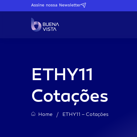
Assine nossa Newsletter
Proventos Mensais
SPYI11
S&P500 + Proventos Mensai
ETHY11
QQQI11
Nasdaq + Proventos Mensai
COIN11
Bitcoin + Proventos Mensais
Cotações
Small Caps Americanas + P
IWMI11
Mensais
Home
/
ETHY11 – Cotações
Mercado Imobiliário Americ
CASA11
Proventos Mensais
AURO11
Ouro + Proventos Mensais