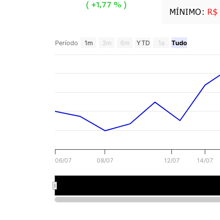
(
+1,77 %
)
MÍNIMO:
R$
Período
1m
3m
6m
YTD
1a
Tudo
06/07
08/07
12/07
14/07
8 de jul.
14 d