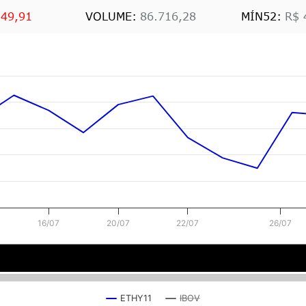
 49,91
VOLUME:
86.716,28
MÍN52:
R$ 
16/07
20/07
22/07
26/07
e jul.
20 de jul.
26 de
ETHY11
IBOV