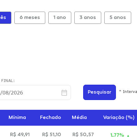
 FINAL:
* Interv
Pesquisar
Mínima
Fechado
Média
Variação (%)
R$ 49,91
R$ 51,10
R$ 50,57
1,77%