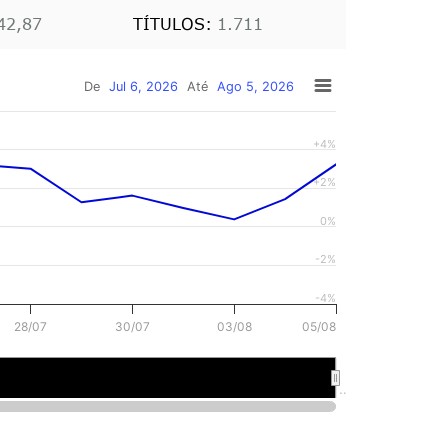
42,87
TÍTULOS:
1.711
De
Jul 6, 2026
Até
Ago 5, 2026
+4%
+2%
0%
-2%
-4%
28/07
30/07
03/08
05/08
 jul.
30 de jul.
…