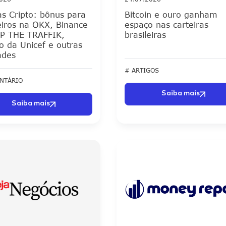
as Cripto: bônus para
Bitcoin e ouro ganham
eiros na OKX, Binance
espaço nas carteiras
P THE TRAFFIK,
brasileiras
o da Unicef e outras
ades
# ARTIGOS
NTÁRIO
Saiba mais
Saiba mais