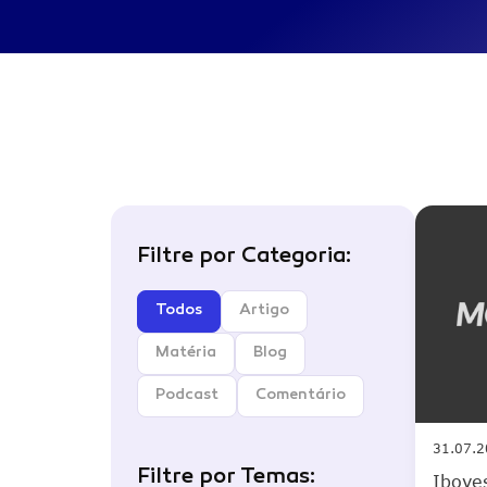
GDIV11
Internacional + Proventos 
ETHY11
Ethereum + Proventos Mens
Infra de Energia Americana 
PIPE11
Mensais
Filtre por Categoria:
Todos
Artigo
Matéria
Blog
Podcast
Comentário
31.07.
Filtre por Temas:
Ibove