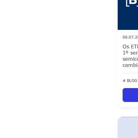
06.07.
Os ET
1º se
semic
cambia
# BLOG