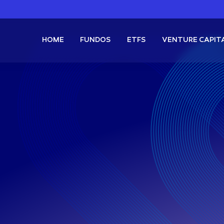
HOME
FUNDOS
ETFS
VENTURE CAPIT
Boosted Proventos Mensais
FIF Ações
Buena Vista Pascal
FI Multimercado
Buena Vista Kenobi
s
XBCI11
Bitcoin Boosted + Proventos Mensais
GB
s
XSPI11
S&P500 Boosted + Proventos Mensais
Renda Variável
FIX
roventos
QQQQ11
Nasdaq Momentum
RICO11
Carteira dos Bilionários
ano +
Multimercado