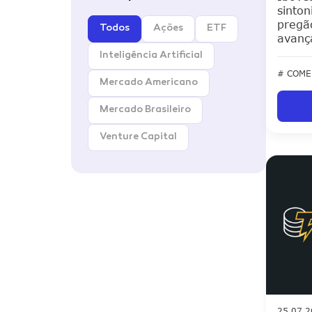
sinto
pregã
Todos
Ações
ETF
avanç
Inteligência Artificial
# COME
Mercado Americano
Mercado Brasileiro
Venture Capital
25.07.