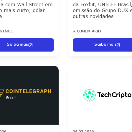
nia com Wall Street em
da Foxbit, UNICEF Brasil
o mais curto; dólar
emissão do Grupo DUX 
a
outras novidades
NTÁRIO
# COMENTÁRIO
Saiba mais
Saiba mais
2026
24.07.2026