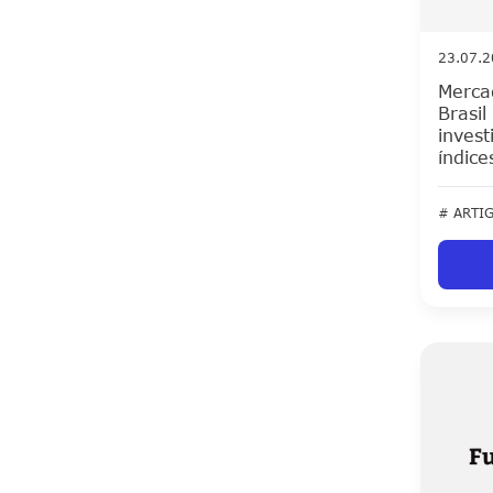
23.07.
Merca
Brasil
inves
índice
# ARTI