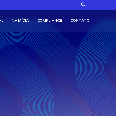
AL
NA MÍDIA
COMPLIANCE
CONTATO
Alternativos
Fale Conosco
Canal no WhatsApp
TC11
Ouro + Bitcoin
Canal de Denúncias
Renda Fixa
X11
Renda Fixa em Dólares