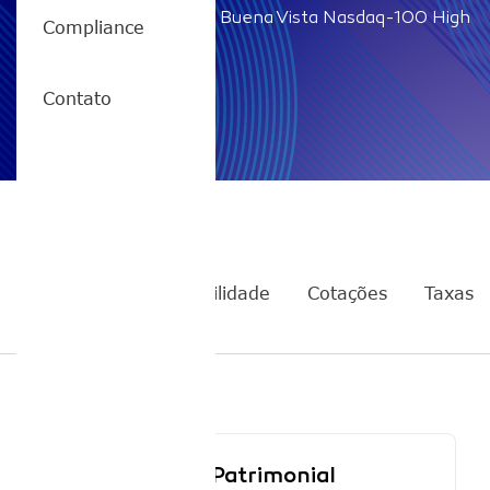
Home
/
QQQQ11 – Buena Vista Nasdaq-100 High
Compliance
Beta ETF
Contato
QQQQ11
Rentabilidade
Cotações
Taxas
Cota Patrimonial