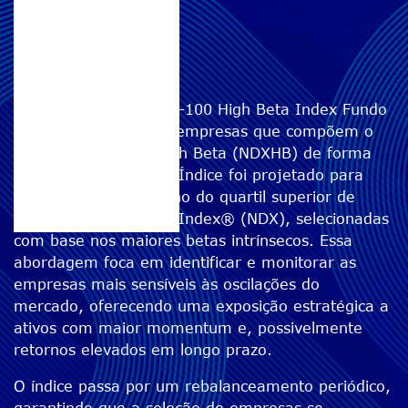
QQQQ11
O Buena Vista Nasdaq-100 High Beta Index Fundo
de Índice investe nas empresas que compõem o
índice Nasdaq-100 High Beta (NDXHB) de forma
simples e eficiente. O Índice foi projetado para
capturar o desempenho do quartil superior de
ações do Nasdaq-100 Index® (NDX), selecionadas
com base nos maiores betas intrínsecos. Essa
abordagem foca em identificar e monitorar as
empresas mais sensíveis às oscilações do
mercado, oferecendo uma exposição estratégica a
ativos com maior momentum e, possivelmente
retornos elevados em longo prazo.
O índice passa por um rebalanceamento periódico,
garantindo que a seleção de empresas se