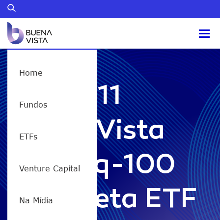
Home
QQQQ11
Fundos
Buena Vista
ETFs
Nasdaq-100
Venture Capital
High Beta ETF
Na Mídia