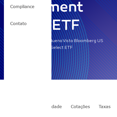
Investment
Compliance
Select ETF
Contato
Home
/
RICO11 – Buena Vista Bloomberg US
Billionaires Investment Select ETF
RICO11
Rentabilidade
Cotações
Taxas