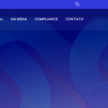
AL
NA MÍDIA
COMPLIANCE
CONTATO
Alternativos
Fale Conosco
Canal no WhatsApp
TC11
Ouro + Bitcoin
Canal de Denúncias
Renda Fixa
X11
Renda Fixa em Dólares