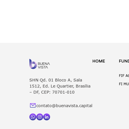
HOME
FUN
FIF 
SHN Qd. 01 Bloco A, Sala
FI M
1512, Ed. Le Quartier, Brasília
– DF, CEP: 70701-010
contato@buenavista.capital