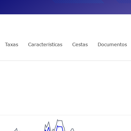
TOPY11
Multimercado Long and Short
Mensais
ais
+ Proventos
Taxas
Características
Cestas
Documentos