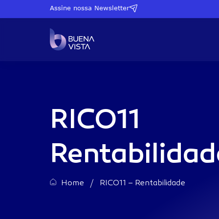
Assine nossa Newsletter
Proventos Mensais
SPYI11
S&P500 + Proventos Mensai
RICO11
QQQI11
Nasdaq + Proventos Mensai
COIN11
Bitcoin + Proventos Mensais
Rentabilidad
Small Caps Americanas + P
IWMI11
Mensais
Home
/
RICO11 – Rentabilidade
Mercado Imobiliário Americ
CASA11
Proventos Mensais
AURO11
Ouro + Proventos Mensais