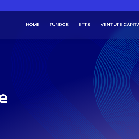
HOME
FUNDOS
ETFS
VENTURE CAPIT
Boosted Proventos Mensais
FIF Ações
Buena Vista Pascal
FI Multimercado
Buena Vista Kenobi
s
XBCI11
Bitcoin Boosted + Proventos Mensais
GB
s
XSPI11
S&P500 Boosted + Proventos Mensais
Renda Variável
e
FIX
roventos
QQQQ11
Nasdaq Momentum
RICO11
Carteira dos Bilionários
ano +
Multimercado