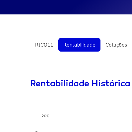
GDIV11
Internacional + Proventos 
ETHY11
Ethereum + Proventos Mens
Infra de Energia Americana 
PIPE11
Mensais
RICO11
Rentabilidade
Cotações
Rentabilidade Histórica
20%