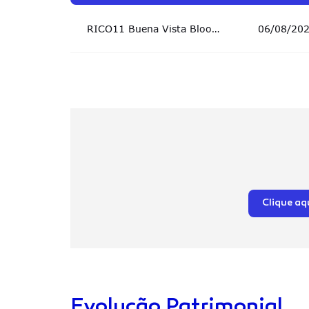
RICO11 Buena Vista Bloomberg US Billionaires Investment Select ETF
06/08/20
Clique aq
Evolução Patrimonial