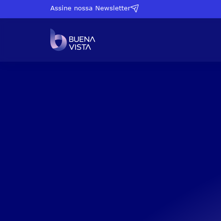
Assine nossa Newsletter
Proventos Mensais
SPYI11
S&P500 + Proventos Mensai
QQQI11
Nasdaq + Proventos Mensai
COIN11
Bitcoin + Proventos Mensais
Small Caps Americanas + P
IWMI11
Mensais
Mercado Imobiliário Americ
CASA11
Proventos Mensais
AURO11
Ouro + Proventos Mensais