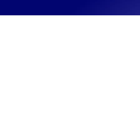
GDIV11
Internacional + Proventos 
ETHY11
Ethereum + Proventos Mens
Infra de Energia Americana 
PIPE11
Mensais
XSPI11
Rentabilidade
Cotações