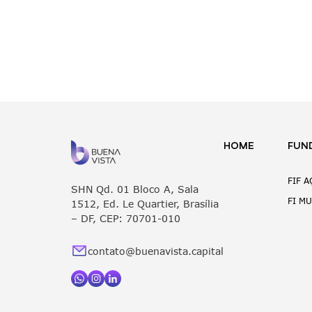
HOME
FUN
FIF 
SHN Qd. 01 Bloco A, Sala
FI M
1512, Ed. Le Quartier, Brasília
– DF, CEP: 70701-010
contato@buenavista.capital