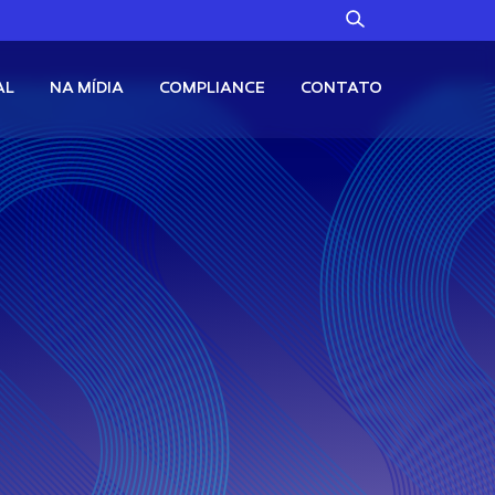
AL
NA MÍDIA
COMPLIANCE
CONTATO
Alternativos
Fale Conosco
Canal no WhatsApp
TC11
Ouro + Bitcoin
Canal de Denúncias
Renda Fixa
X11
Renda Fixa em Dólares