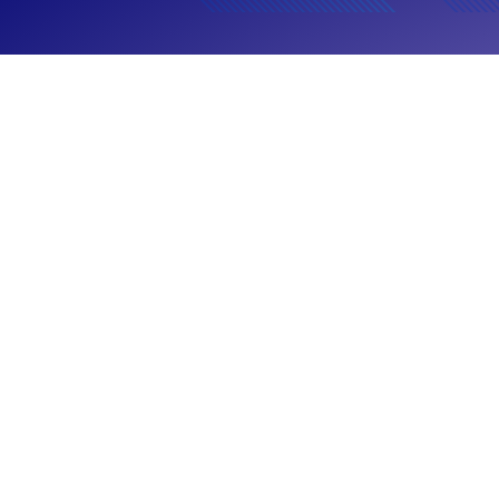
TOPY11
Multimercado Long and Short
Mensais
ais
+ Proventos
Taxas
Características
Cestas
Documentos