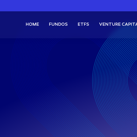
HOME
FUNDOS
ETFS
VENTURE CAPIT
Boosted Proventos Mensais
FIF Ações
Buena Vista Pascal
FI Multimercado
Buena Vista Kenobi
s
XBCI11
Bitcoin Boosted + Proventos Mensais
GB
s
XSPI11
S&P500 Boosted + Proventos Mensais
Renda Variável
FIX
roventos
QQQQ11
Nasdaq Momentum
RICO11
Carteira dos Bilionários
ano +
Multimercado