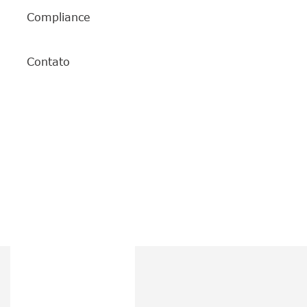
Compliance
Contato
Regulamento
Metodologia do Índice
Botão 3
Botão 4
Botão 5
Botão 6
Botão 7
Botão 8
Botão 9
Botão 10