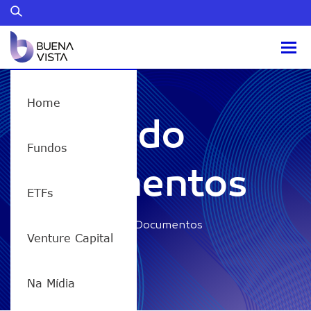
Home
Testando
Fundos
Documentos
ETFs
Home
/
Testando Documentos
Venture Capital
Na Mídia