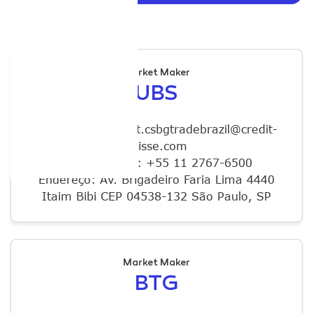
Market Maker
UBS
E-mail: E-mail: list.csbgtradebrazil@credit-
suisse.com
Telefone: Tel.: +55 11 2767-6500
Endereço: Av. Brigadeiro Faria Lima 4440
Itaim Bibi CEP 04538-132 São Paulo, SP
Market Maker
BTG