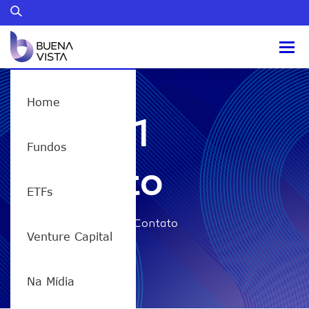
Home
QQQI11
Fundos
Contato
ETFs
Home
/
QQQI11 – Contato
Venture Capital
Na Mídia