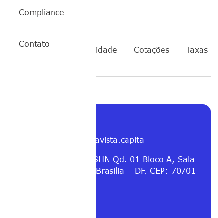
Compliance
Contato
QQQI11
Rentabilidade
Cotações
Taxas
Contato
E-mail: contato@buenavista.capital
Endereço: Endereço: SHN Qd. 01 Bloco A, Sala
1512, Ed. Le Quartier Brasília – DF, CEP: 70701-
010
Entre em contato