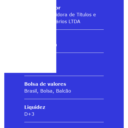
Administrador
Vórtx Distribuidora de Títulos e
Valores Mobiliários LTDA
Auditoria
Next Auditoria
IPO
11/06/2025
Bolsa de valores
Brasil, Bolsa, Balcão
Liquidez
D+3