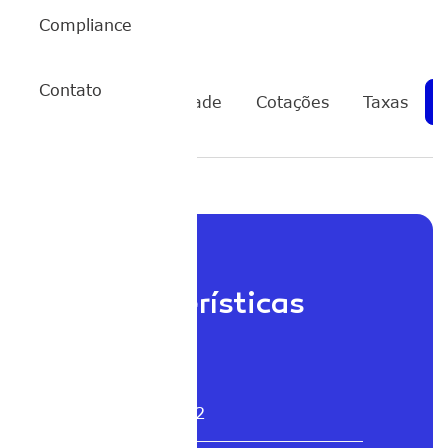
Compliance
Contato
FIX11
Rentabilidade
Cotações
Taxas
Características
ISIN
BRFIXXCTF012