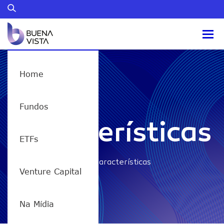
Home
FIXX11
Fundos
Características
ETFs
Home
/
FIXX11 – Características
Venture Capital
Na Mídia