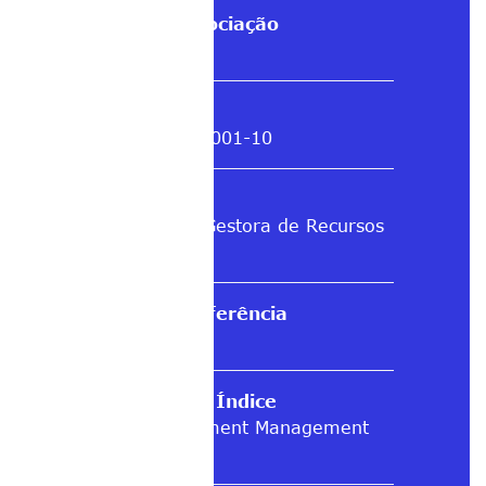
Cod. de negociação
FIXX11
CNPJ
59.783.336/0001-10
Gestor
Buena Vista Gestora de Recursos
LTDA
Índice de referência
NEOSCSHI
Provedor do Índice
NEOS Investment Management
LLC