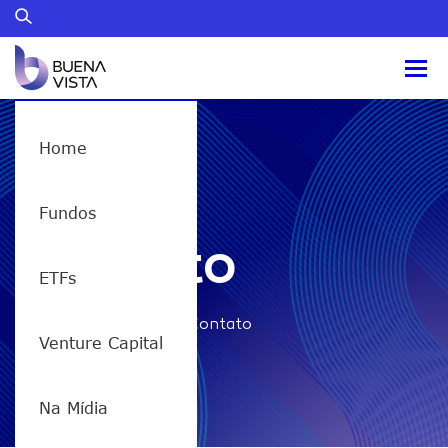
Home
SPYI11
Fundos
Contato
ETFs
Home
/
SPYI11 – Contato
Venture Capital
Na Mídia