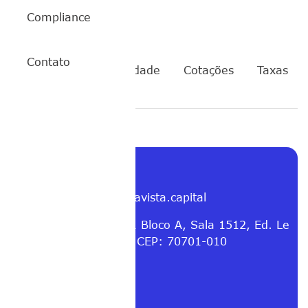
Compliance
Contato
SPYI11
Rentabilidade
Cotações
Taxas
Contato
E-mail: contato@buenavista.capital
Endereço: SHN Qd. 01 Bloco A, Sala 1512, Ed. Le
Quartier Brasília – DF, CEP: 70701-010
Entre em contato