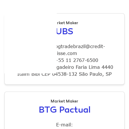
Market Maker
UBS
E-mail: list.csbgtradebrazil@credit-
suisse.com
Telefone: +55 11 2767-6500
Endereço: Av. Brigadeiro Faria Lima 4440
Itaim Bibi CEP 04538-132 São Paulo, SP
Market Maker
BTG Pactual
E-mail: