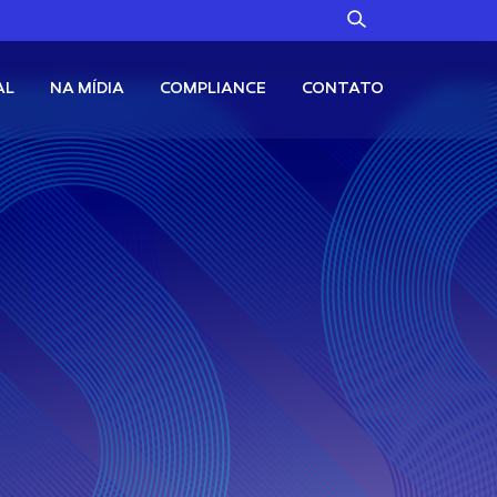
AL
NA MÍDIA
COMPLIANCE
CONTATO
Alternativos
Fale Conosco
Canal no WhatsApp
TC11
Ouro + Bitcoin
Canal de Denúncias
Renda Fixa
X11
Renda Fixa em Dólares