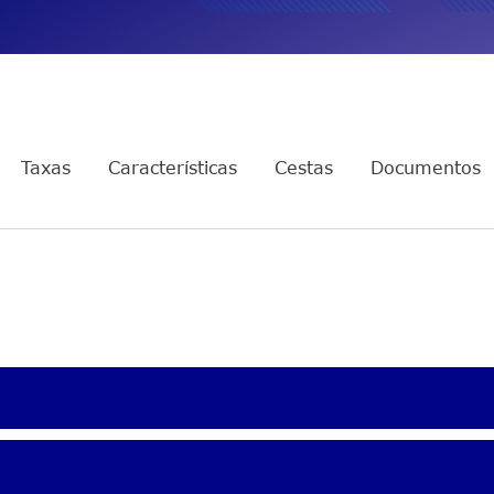
TOPY11
Multimercado Long and Short
Mensais
ais
+ Proventos
Taxas
Características
Cestas
Documentos