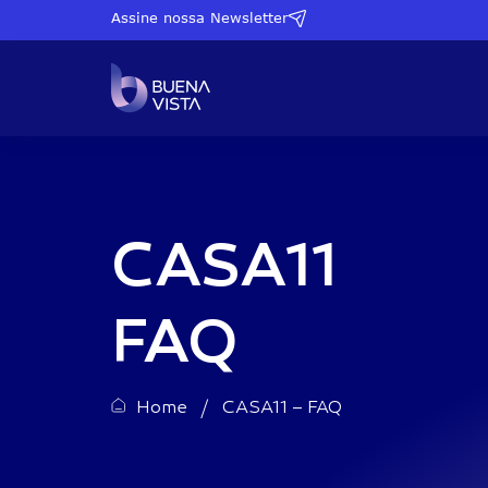
Assine nossa Newsletter
Proventos Mensais
SPYI11
S&P500 + Proventos Mensai
CASA11
QQQI11
Nasdaq + Proventos Mensai
COIN11
Bitcoin + Proventos Mensais
FAQ
Small Caps Americanas + P
IWMI11
Mensais
Home
/
CASA11 – FAQ
Mercado Imobiliário Americ
CASA11
Proventos Mensais
AURO11
Ouro + Proventos Mensais