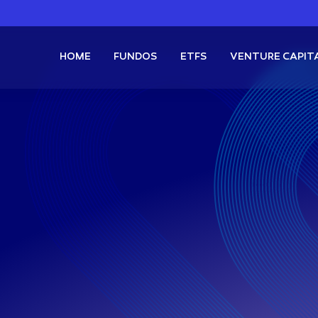
HOME
FUNDOS
ETFS
VENTURE CAPIT
Boosted Proventos Mensais
FIF Ações
Buena Vista Pascal
FI Multimercado
Buena Vista Kenobi
s
XBCI11
Bitcoin Boosted + Proventos Mensais
GB
s
XSPI11
S&P500 Boosted + Proventos Mensais
Renda Variável
FIX
roventos
QQQQ11
Nasdaq Momentum
RICO11
Carteira dos Bilionários
ano +
Multimercado