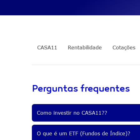
GDIV11
Internacional + Proventos 
ETHY11
Ethereum + Proventos Mens
Infra de Energia Americana 
PIPE11
Mensais
CASA11
Rentabilidade
Cotações
Perguntas frequentes
Como investir no CASA11??
O que é um ETF (Fundos de Índice)?